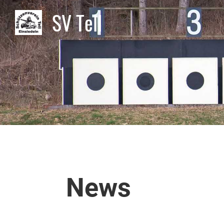
SV Tell
News