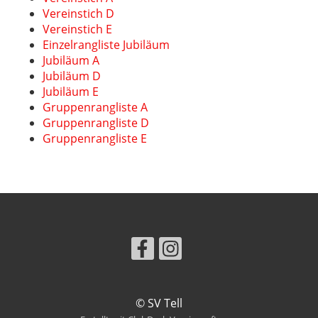
Vereinstich D
Vereinstich E
Einzelrangliste Jubiläum
Jubiläum A
Jubiläum D
Jubiläum E
Gruppenrangliste A
Gruppenrangliste D
Gruppenrangliste E
© SV Tell